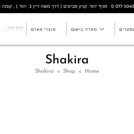
סניף יהוד: קניון סביונים ( דרך משה דיין 3, יהוד ) , קומה 4
סטרים
מארזי בישום
מוצרי פארם
Shakira
Shakira
Shop
Home
>
>