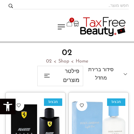
0
02
02
Shop
Home
>
>
סידור ברירת
פילטר
מחדל
מוצרים
פתח סרגל נגישות
מבצע!
מבצע!