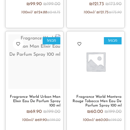
₪
99.90
₪
199.00
₪
121.73
₪
173.90
/100ml
₪
124.88
₪
248.75
/100ml
₪
121.73
₪
173.90
מבצע!
מבצע!
Fragrance World Urban Man
Fragrance World Montera
Elixir Eau De Parfum Spray
Rouge Tobacco Men Eau De
100 ml
Parfum Spray 100 ml
₪
69.90
₪
199.00
₪
60.00
₪
199.00
/100ml
₪
69.90
₪
199.00
/100ml
₪
60.00
₪
199.00