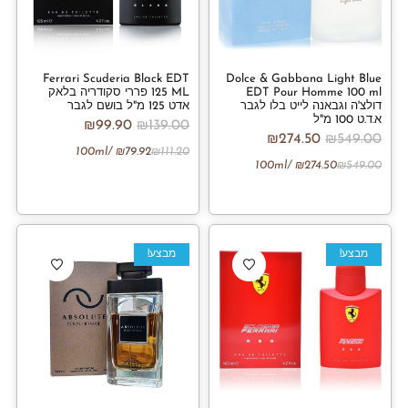
Ferrari Scuderia Black EDT
Dolce & Gabbana Light Blue
EDT Pour Homme 100 ml
125 ML פררי סקודריה בלאק
דולצ'ה וגבאנה לייט בלו לגבר
אדט 125 מ"ל בושם לגבר
א.ד.ט 100 מ"ל
₪
99.90
₪
139.00
₪
274.50
₪
549.00
/100ml
₪
79.92
₪
111.20
/100ml
₪
274.50
₪
549.00
מבצע!
מבצע!