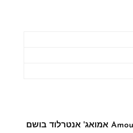
היה הראשון לכתוב סקירה “Amouage Interlude Man 100ml EDP Spray אמואג' אנטרלוד בושם