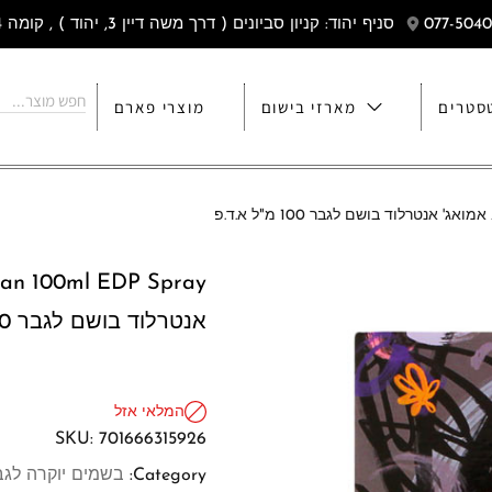
סניף יהוד: קניון סביונים ( דרך משה דיין 3, יהוד ) , קומה 4
סטרים
מארזי בישום
מוצרי פארם
אנטרלוד בושם לגבר 100 מ"ל א.ד.פ
המלאי אזל
SKU:
701666315926
Category:
בשמים יוקרה לגב