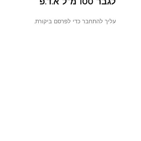
לגבר 100 מ"ל א.ד.פ”
עליך
להתחבר
כדי לפרסם ביקורת.