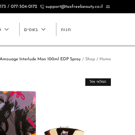
077-504-0172 / 077-5040173
support@taxfreebeauty.co.il
חנות
בשמים
ט
Home
Shop
Amouage Interlude Man 100ml EDP Spray אמואג' אנטרלוד בושם לגבר 100 מ"ל א.ד.פ
/
/
מבצע!
המלאי אזל