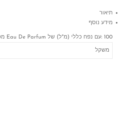
תיאור
מידע נוסף
100 :עם נפח כללי (מ"ל) של Eau De Parfum מסוג בושרון – Boucheron :בושם איכותי מהמותג
משקל