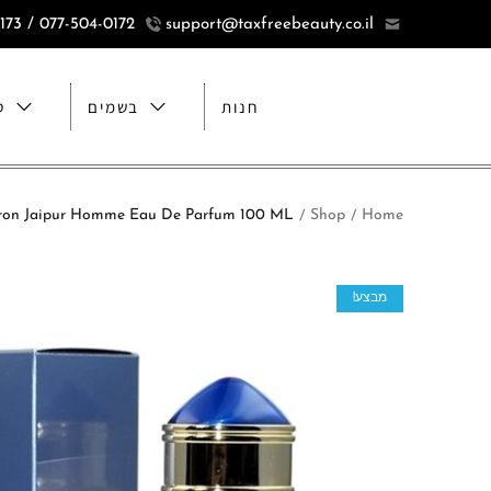
077-504-0172 / 077-5040173
support@taxfreebeauty.co.il
חנות
בשמים
ט
Home
Shop
Boucheron Jaipur Homme Eau De Parfum 100 ML בושרון ג'ייפור אדפ ל
/
/
מבצע!