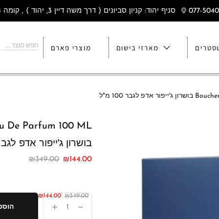
סניף יהוד: קניון סביונים ( דרך משה דיין 3, יהוד ) , קומה 4
סטרים
מארזי בישום
מוצרי פארם
גבר 100 מ"ל
u De Parfum 100 ML
בושרון ג'ייפור אדפ לגבר 100 מ
₪
349.00
₪
144.00
/100ml
₪
144.00
₪
349.00
הוספ