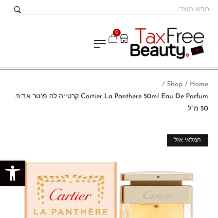
0
Shop
Home
/
/
Cartier La Panthere 50ml Eau De Parfum קרטייה לה פנטר א.ד.פ.
50 מ"ל
מבצע!
המלאי אזל
פתח סרגל נגישות