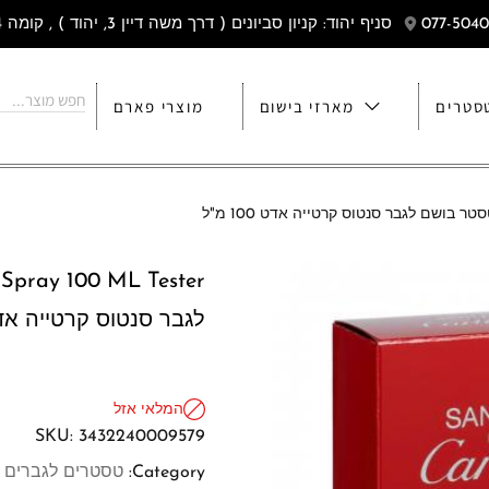
סניף יהוד: קניון סביונים ( דרך משה דיין 3, יהוד ) , קומה 4
סטרים
מארזי בישום
מוצרי פארם
לגבר סנטוס קרטייה אדט 100 
המלאי אזל
SKU:
3432240009579
Category:
טסטרים לגברים