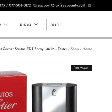
077-504-0172 / 077-5040173
support@taxfreebeauty.co.il
חנות
בשמים
ט
Home
Shop
Cartier Santos EDT Spray 100 ML Tester טסטר בושם לגבר סנטוס קרטייה אדט 100 מ"ל
/
/
מבצע!
המלאי אזל