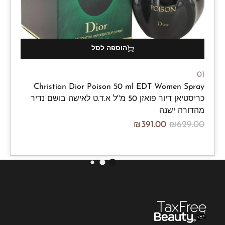
הוספה לסל
01
Christian Dior Poison 50 ml EDT Women Spray
כריסטיאן דיור פואזן 50 מ''ל א.ד.ט לאישה בושם נדיר
מהדורה ישנה
₪
391.00
₪
629.00
/100ml
₪
782.00
₪
1,258.00