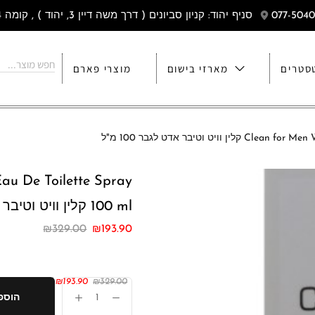
סניף יהוד: קניון סביונים ( דרך משה דיין 3, יהוד ) , קומה 4
סטרים
מארזי בישום
מוצרי פארם
ט וטיבר אדט לגבר 100 מ"ל
au De Toilette Spray
100 ml קלין וויט וטיבר אדט לגבר 100 מ"ל
₪
329.00
₪
193.90
/100ml
₪
193.90
₪
329.00
הוספ