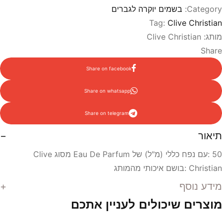
I
Category:
בשמים יוקרה לגברים
Amber
Tag:
Clive Christian
Oriantal
מותג:
Clive Christian
Men
Share
Eau
de
Share on facebook
Parfum
Share on whatsapp
50
ml
Share on telegram
קלייב
כריסטיאן
תיאור
לאמבר
50 :עם נפח כללי (מ"ל) של Eau De Parfum מסוג Clive
אוריאנטל
Christian :בושם איכותי מהמותג
אדפ
50
מידע נוסף
מ"ל
מוצרים שיכולים לעניין אתכם
בושם
לגבר
הוספה לסל