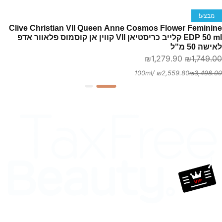
Cliv
01
מבצע!
Christia
Clive Christian VII Queen Anne Cosmos Flower Feminine
VI
EDP 50 ml קלייב כריסטיאן VII קווין אן קוסמוס פלאוור אדפ
Quee
לאישה 50 מ"ל
המחיר
המחיר
₪
1,279.90
₪
1,749.00
Ann
המקורי
הנוכחי
/100ml
₪
2,559.80
₪
3,498.00
Cosmo
היה:
הוא:
Flowe
₪1,279.90.
₪1,749.00.
Feminin
ED
5
m
לייב
ריסטיאן
VI
ווין
ן