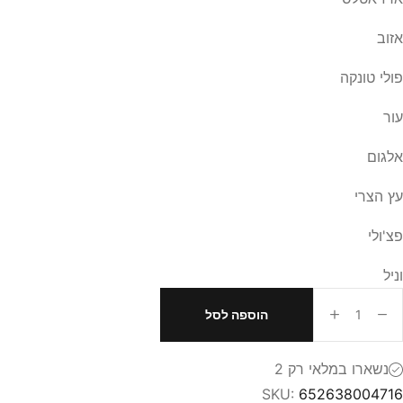
אזוב
פולי טונקה
עור
אלגום
עץ הצרי
פצ'ולי
וניל
הוספה לסל
כמות
של
נשארו במלאי רק 2
Clive
Christian
SKU:
652638004716