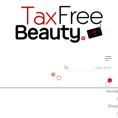
0
0
Home
/
Shop
/