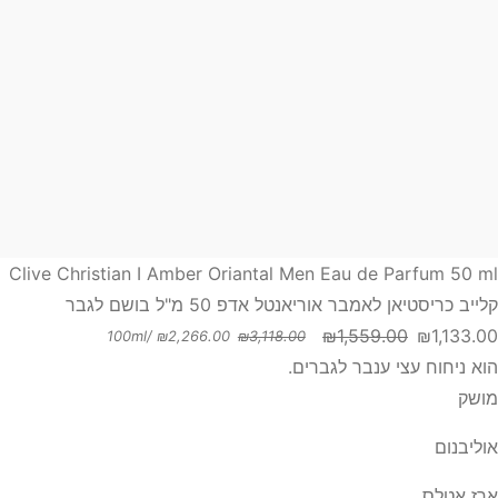
Clive Christian I Amber Oriantal Men Eau de Parfum 50 ml
קלייב כריסטיאן לאמבר אוריאנטל אדפ 50 מ"ל בושם לגבר
₪
1,559.00
₪
1,133.00
/100ml
₪
2,266.00
₪
3,118.00
מחיר
מחיר
הוא ניחוח עצי ענבר לגברים.
נוכחי
מקורי
מושק
יה:
וא:
₪1,559.00
₪1,133.00
אוליבנום
ארז אטלס