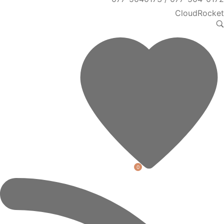
CloudRocket
0