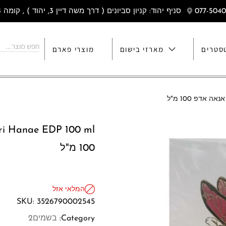
סניף יהוד: קניון סביונים ( דרך משה דיין 3, יהוד ) , קומה 4
סטרים
מארזי בישום
מוצרי פארם
100 מ"ל
המלאי אזל
SKU:
3526790002545
Category:
בשמים2