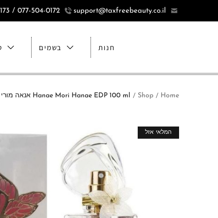
077-504-0172 / 077-5040173
support@taxfreebeauty.co.il
חנות
בשמים
ט
Home
Shop
Hanae Mori Hanae EDP 100 ml אנאה מורי אנאה אדפ 100 מ"ל
/
/
מבצע!
המלאי אזל