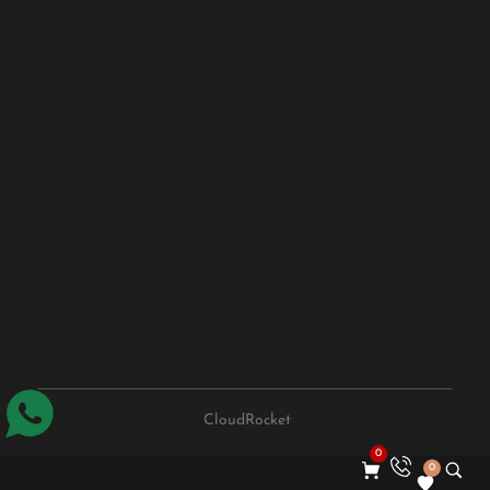
CloudRocket
0
0