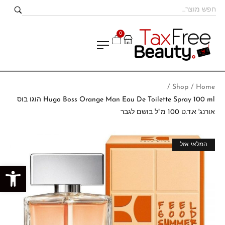
0
Shop
Home
/
/
Hugo Boss Orange Man Eau De Toilette Spray 100 ml הוגו בוס
אורנג' א.ד.ט 100 מ"ל בושם לגבר
מבצע!
המלאי אזל
פתח סרגל נגישות