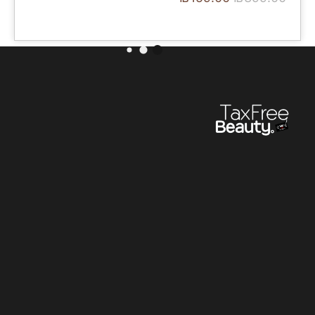
/100ml
₪
159.00
₪
399.00