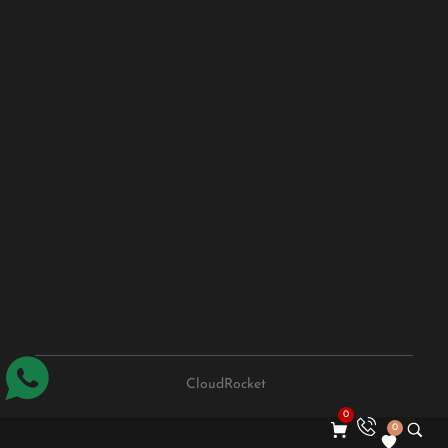
CloudRocket
0
0