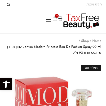
0
Shop
Home
/
/
Lanvin Modern Princess Eau De Parfum Spray 90 ml לנוון מודרן
פרינסס אדפ 90 מ"ל
מבצע!
המלאי אזל
פתח סרגל נגישות