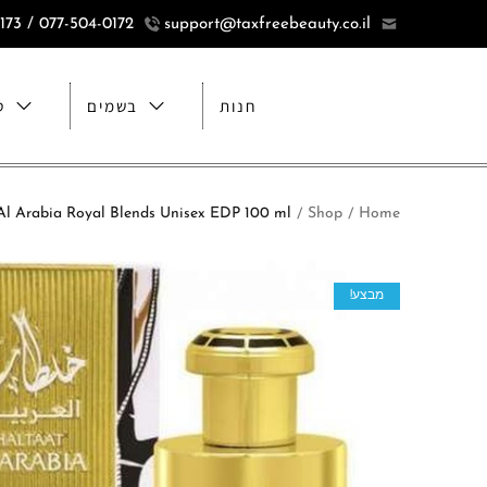
077-504-0172 / 077-5040173
support@taxfreebeauty.co.il
חנות
בשמים
ט
Home
Shop
Lattafa Khaltaat Al Arabia Royal Blends Unisex EDP 100 ml לטאפה קאלטאט אל ערבי
/
/
מבצע!