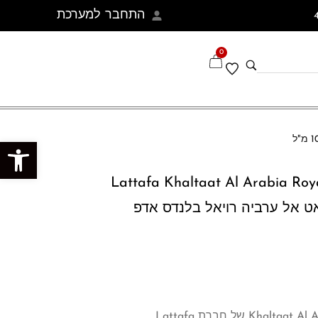
התחבר למערכת
0
פתח סרגל נגישות
Lattafa Khaltaat Al Arabia Roy
לטאט אל ערביה רויאל בלנדס אדפ
הבושם Khaltaat Al Arabia Royal Blends של חברת Lattafa