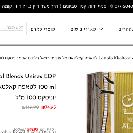
סניף יהוד: קניון סביונים ( דרך משה דיין 3, יהוד ) , קומה 4
סטרים
מארזי בישום
מוצרי פארם
ה רויאל בלנדס אדפ יוניסקס 100 מ"ל
al Blends Unisex EDP
100 ml לטאפה קא
יוניסקס 100 מ"ל
₪
149.90
₪
74.95
/100ml
₪
74.95
₪
149.90