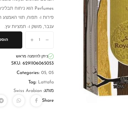
Perfumes הוא ניחוח ת
פירות ו- תפוח; תווי האמצע ה
ענבר, מושק ו- תמציות עץ.
הוספ
ניתן להזמנה מראש
SKU:
6291106065053
Categories:
05
,
05
Tag:
Lattafa
מותג:
Swiss Arabian
Share