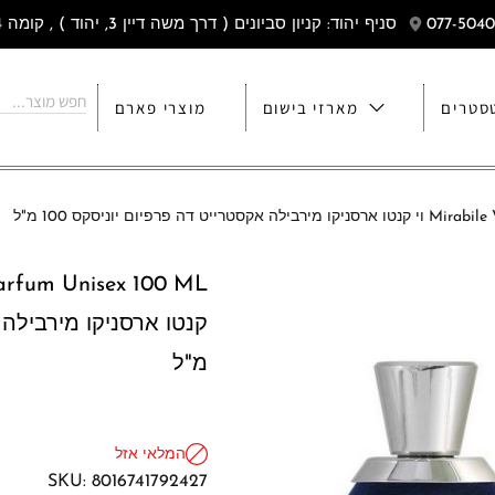
סניף יהוד: קניון סביונים ( דרך משה דיין 3, יהוד ) , קומה 4
סטרים
מארזי בישום
מוצרי פארם
יום יוניסקס 100 מ"ל
מ"ל
המלאי אזל
SKU:
8016741792427