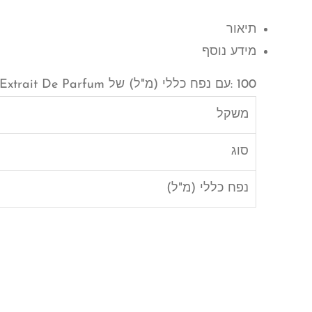
תיאור
מידע נוסף
100 :עם נפח כללי (מ"ל) של Extrait De Parfum מסוג Mirabile :בושם איכותי מהמותג
משקל
סוג
נפח כללי (מ"ל)