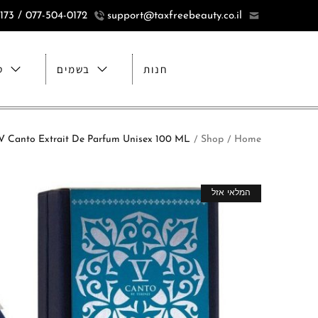
077-504-0172 / 077-5040173
support@taxfreebeauty.co.il
חנות
בשמים
ט
Home
Shop
Mirabile V Canto Extrait De Parfum Unisex 100 ML וי קנטו ארסניקו מירבילה אקסטרייט דה פרפ
/
/
מבצע!
המלאי אזל