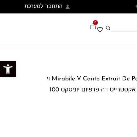
התחבר למערכת
0
פתח סרגל נגישות
Mirabile V Canto Extrait De Parfum Unisex 100 ML וי
קנטו ארסניקו מירבילה אקסטרייט דה פרפיום יוניסקס 100