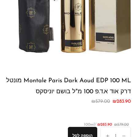
Montale Paris Dark Aoud EDP 100 ML מונטל
דרק אוד א.ד.פ 100 מ"ל בושם יוניסקס
₪
579.00
₪
283.90
/100ml
₪
283.90
₪
579.00
הוספה לסל