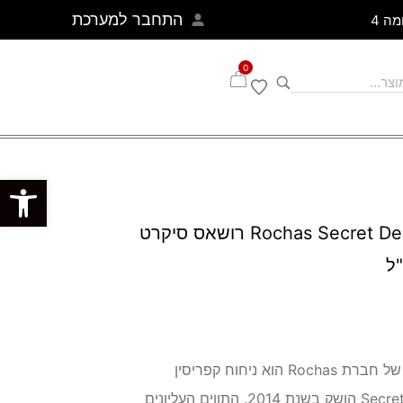
התחבר למערכת
0
פתח סרגל נגישות
Rochas Secret De Rochas EDP 100 ml רושאס סיקרט
הבושם Secret de Rochas של חברת Rochas הוא ניחוח קפריסין
פירותי לנשים . Secret de Rochas הושק בשנת 2014. התווים העליונים