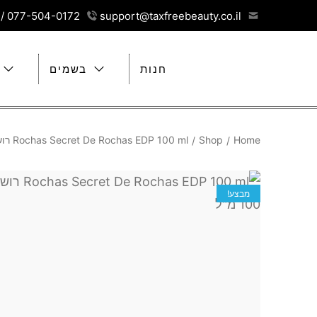
077-504-0172 / 077-5040173
support@taxfreebeauty.co.il
חנות
בשמים
Home
Shop
Rochas Secret De Rochas EDP 100 ml רושאס סיקרט דה רושאס אדפ 100 מ"ל
/
/
מבצע!