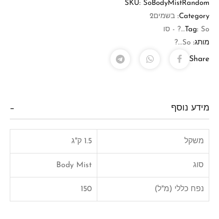
SKU:
SoBodyMistRandom
Category:
בשמים2
So…? - סו
Tag:
מותג:
So...?
Share
מידע נוסף
משקל
1.5 ק"ג
סוג
Body Mist
נפח כללי (מ"ל)
150