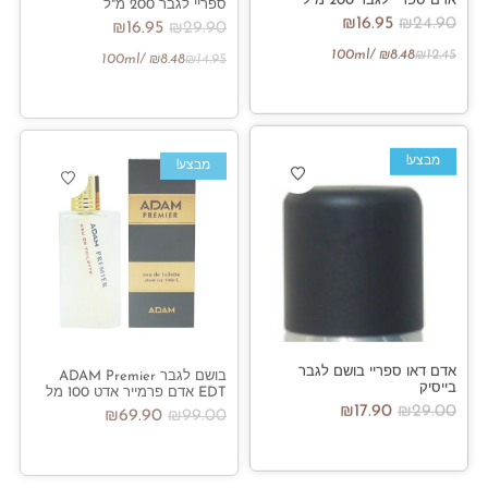
ספריי לגבר 200 מ"ל
₪
16.95
₪
24.90
₪
16.95
₪
29.90
/100ml
₪
8.48
₪
12.45
/100ml
₪
8.48
₪
14.95
מבצע!
מבצע!
אדם דאו ספריי בושם לגבר
בושם לגבר ADAM Premier
בייסיק
EDT אדם פרמייר אדט 100 מל
₪
17.90
₪
29.00
₪
69.90
₪
99.00