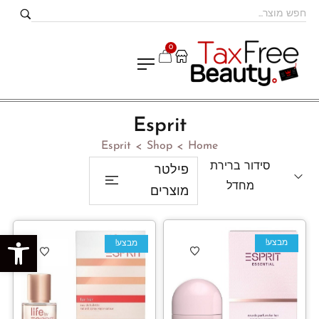
0
Esprit
Esprit
Shop
Home
>
>
סידור ברירת
פילטר
מחדל
מוצרים
פתח סרגל נגישות
מבצע!
מבצע!