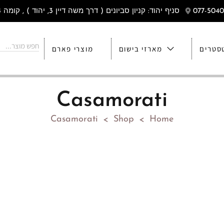
סניף יהוד: קניון סביונים ( דרך משה דיין 3, יהוד ) , קומה 4
סטרים
מארזי בישום
מוצרי פארם
Casamorati
Casamorati
Shop
Home
>
>