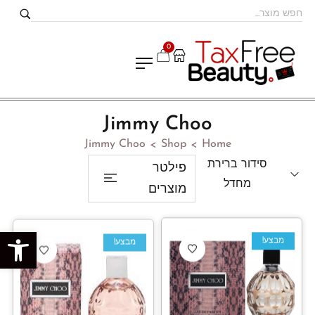
0
Jimmy Choo
Jimmy Choo
Shop
Home
>
>
סידור ברירת
פילטר
מחדל
מוצרים
פתח סרגל נגישות
מבצע!
מבצע!