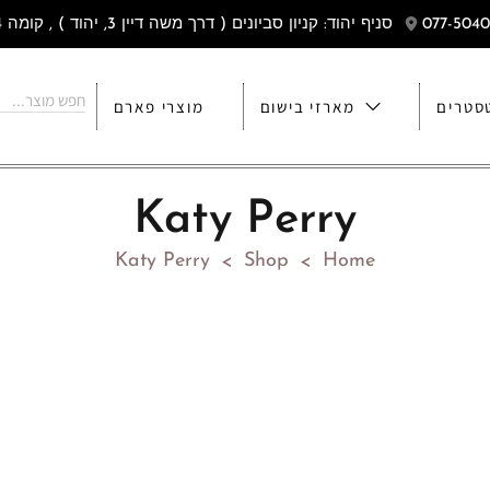
סניף יהוד: קניון סביונים ( דרך משה דיין 3, יהוד ) , קומה 4
סטרים
מארזי בישום
מוצרי פארם
Katy Perry
Katy Perry
Shop
Home
>
>