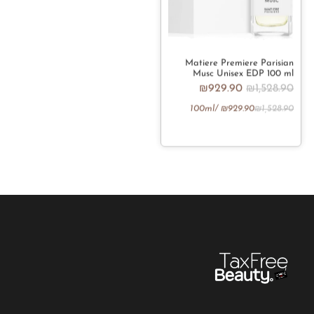
Matiere Premiere Parisian
Musc Unisex EDP 100 ml
₪
929.90
₪
1,528.90
/100ml
₪
929.90
₪
1,528.90