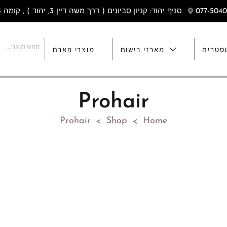
סניף יהוד: קניון סביונים ( דרך משה דיין 3, יהוד ) , קומה 4
סטרים
מארזי בישום
מוצרי פארם
Prohair
Prohair
Shop
Home
>
>