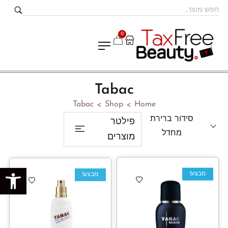
0
Tabac
Tabac
Shop
Home
>
>
סידור ברירת
פילטר
מחדל
מוצרים
פתח סרגל נגישות
מבצע!
מבצע!