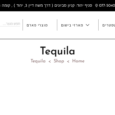
סניף יהוד: קניון סביונים ( דרך משה דיין 3, יהוד ) , קומה 4
סטרים
מארזי בישום
מוצרי פארם
Tequila
Tequila
Shop
Home
>
>