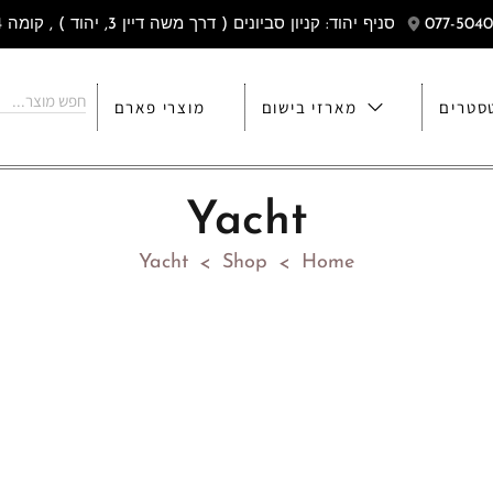
סניף יהוד: קניון סביונים ( דרך משה דיין 3, יהוד ) , קומה 4
סטרים
מארזי בישום
מוצרי פארם
Yacht
Yacht
Shop
Home
>
>