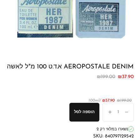
AEROPOSTALE DENIM א.ד.ט 100 מ"ל לאשה
₪
199.00
₪
37.90
/100ml
₪
37.90
₪
199.00
הוספה לסל
נשארו במלאי רק 2
SKU:
840797129542