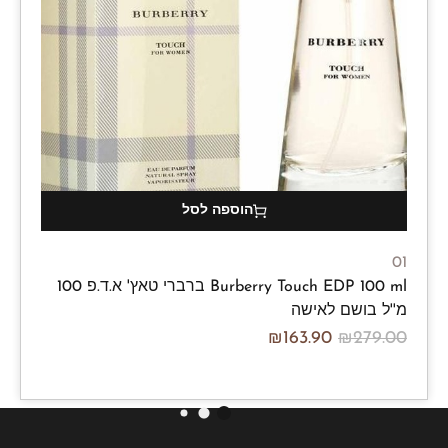
הוספה לסל
01
Burberry Touch EDP 100 ml ברברי טאץ' א.ד.פ 100
מ''ל בושם לאישה
₪
163.90
₪
279.00
/100ml
₪
163.90
₪
279.00