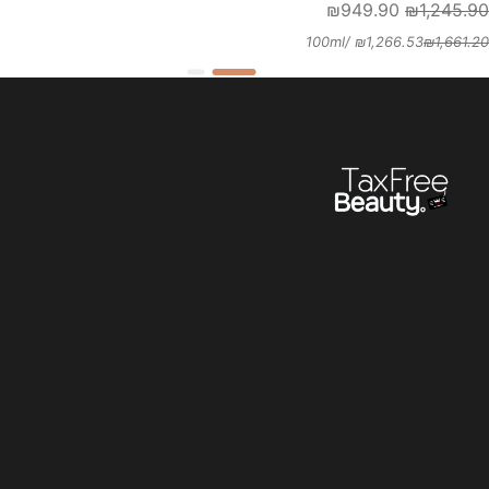
₪
949.90
₪
1,245.90
/100ml
₪
1,266.53
₪
1,661.20