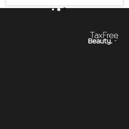
/100ml
₪
376.35
₪
618.71