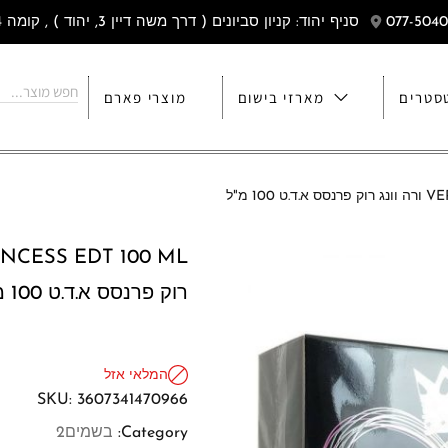
סניף יהוד: קניון סביונים ( דרך משה דיין 3, יהוד ) , קומה 4
סטרים
מארזי בישום
מוצרי פארם
1 מ"ל
רוק פרנסס א.ד.ט 100 מ"ל
המלאי אזל
SKU:
3607341470966
Category:
בשמים2