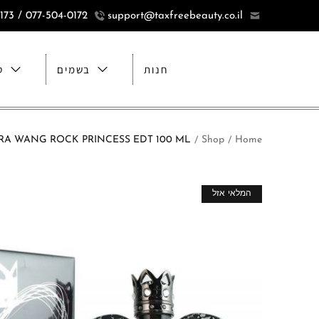
077-504-0172 / 077-5040173
support@taxfreebeauty.co.il
חנות
בשמים
ט
Home
Shop
VERA WANG ROCK PRINCESS EDT 100 ML ורה וונג רוק פרנסס א.ד.ט 00
/
/
המלאי אזל