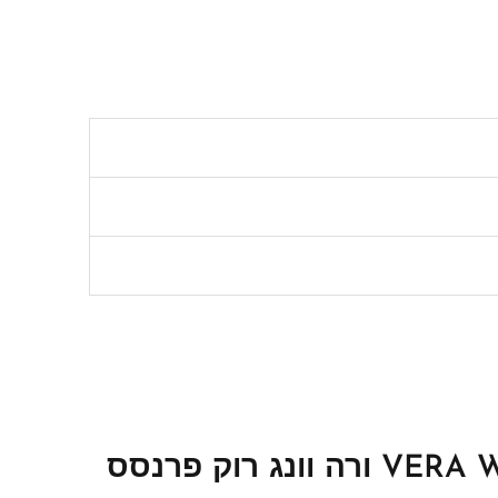
היה הראשון לכתוב סקירה “VERA WANG ROCK PRINCESS EDT 100 ML ורה וונג רוק פרנסס