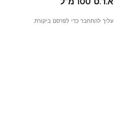
א.ד.ט 100 מ"ל”
עליך
להתחבר
כדי לפרסם ביקורת.